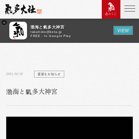
恋みくじ
×
渤海と氣多大神宮
VIEW
takahide@keta.jp
FREE - In Google Play
2025.05/19
重要なお知らせ
渤海と氣多大神宮