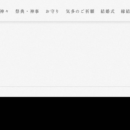
の神々
祭典・神事
お守り
気多のご祈願
結婚式
縁