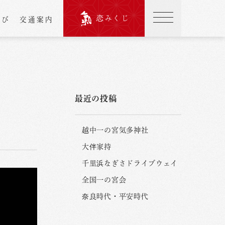
恋みくじ
結び
交通案内
最近の投稿
越中一の宮気多神社
大伴家持
千里浜なぎさドライブウェイ
全国一の宮会
奈良時代・平安時代