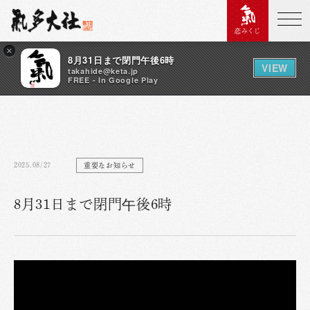
恋みくじ
×
8月31日まで閉門午後6時
VIEW
takahide@keta.jp
FREE - In Google Play
2025.08/27
重要なお知らせ
8月31日まで閉門午後6時