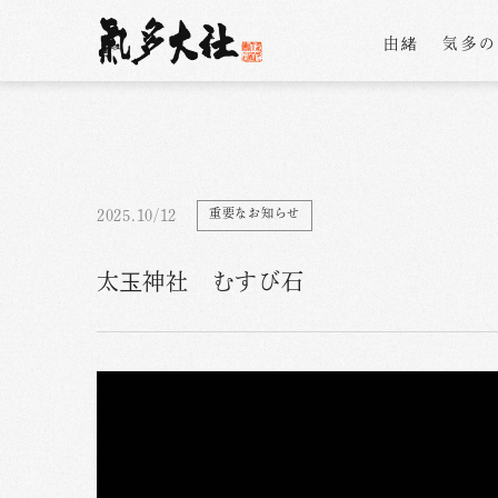
由緒
気多
重要なお知らせ
2025.10/12
太玉神社 むすび石