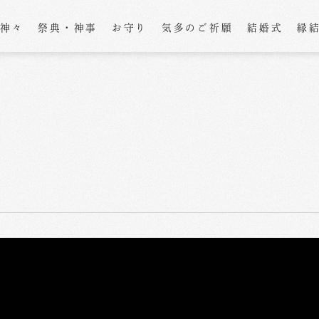
の神々
祭典・神事
お守り
気多のご祈願
結婚式
縁