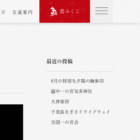
恋みくじ
結び
交通案内
最近の投稿
8月の特別な夕陽の御朱印
越中一の宮気多神社
大伴家持
千里浜なぎさドライブウェイ
全国一の宮会