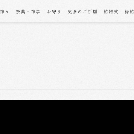
の神々
祭典・神事
お守り
気多のご祈願
結婚式
縁