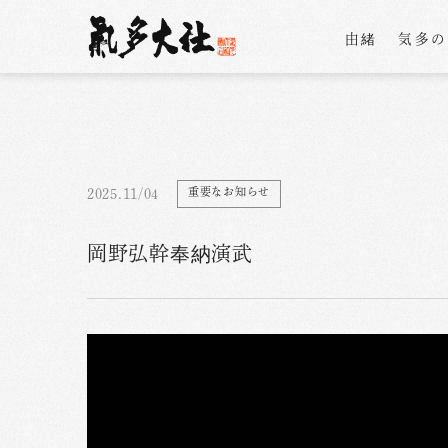
由緒
気多
重要なお知らせ
2025.11/04
岡野弘幹奉納演武