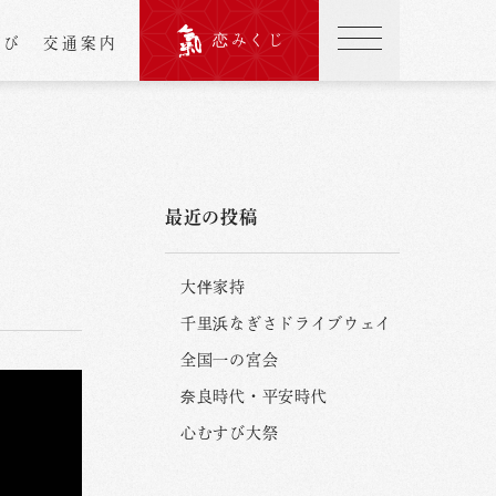
恋みくじ
結び
交通案内
最近の投稿
大伴家持
千里浜なぎさドライブウェイ
全国一の宮会
奈良時代・平安時代
心むすび大祭