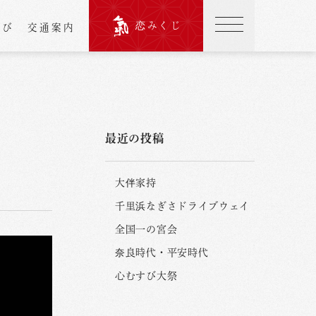
恋みくじ
結び
交通案内
最近の投稿
大伴家持
千里浜なぎさドライブウェイ
全国一の宮会
奈良時代・平安時代
心むすび大祭