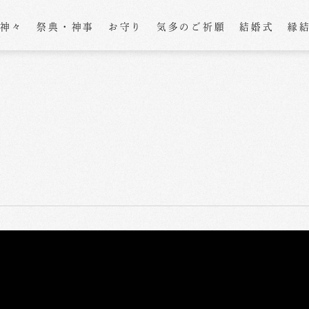
の神々
祭典・神事
お守り
気多のご祈願
結婚式
縁