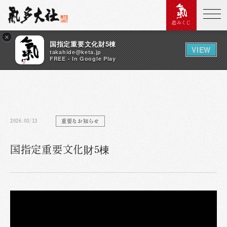
恋みくじ
×
国指定重要文化財5棟
VIEW
takahide@keta.jp
FREE - In Google Play
2026.03/13
重要なお知らせ
国指定重要文化財5棟