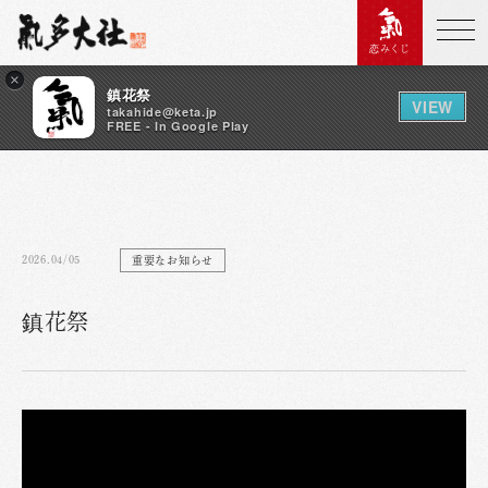
恋みくじ
×
鎮花祭
VIEW
takahide@keta.jp
FREE - In Google Play
2026.04/05
重要なお知らせ
鎮花祭