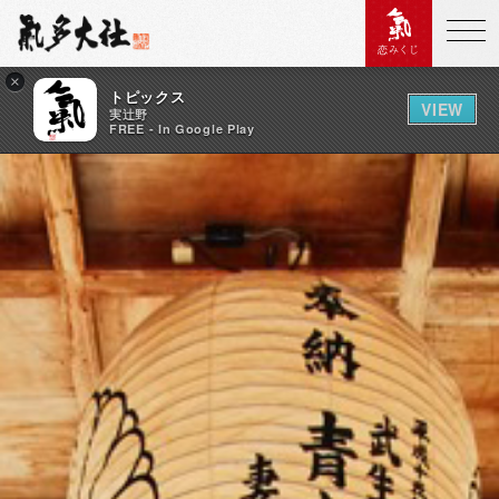
恋みくじ
×
トピックス
VIEW
実辻野
FREE - In Google Play