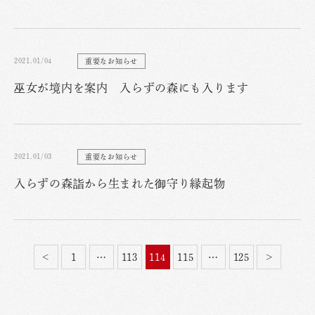
2021.01/04
重要なお知らせ
巫女が境内を案内 入らずの森にも入ります
2021.01/03
重要なお知らせ
入らずの森詣から生まれた御守り縁起物
<
1
…
113
114
115
…
125
>