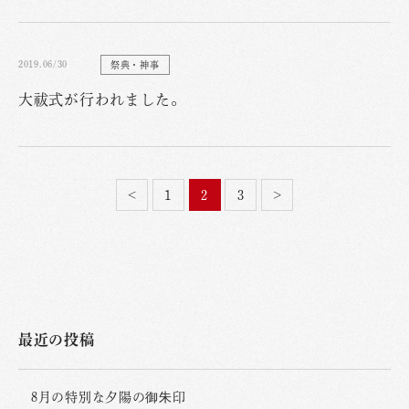
2019.06/30
祭典・神事
大祓式が行われました。
<
1
2
3
>
最近の投稿
8月の特別な夕陽の御朱印