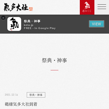
恋みくじ
×
祭典・神事
VIEW
keta.jp
FREE - In Google Play
祭典・神事
2021.12/14
祭典・神事
鵜様気多大社到着