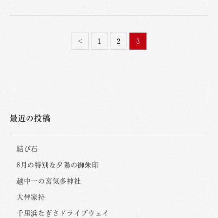
<
1
2
3
最近の投稿
結び石
8月の特別な夕陽の御朱印
越中一の宮気多神社
大伴家持
千里浜なぎさドライブウェイ