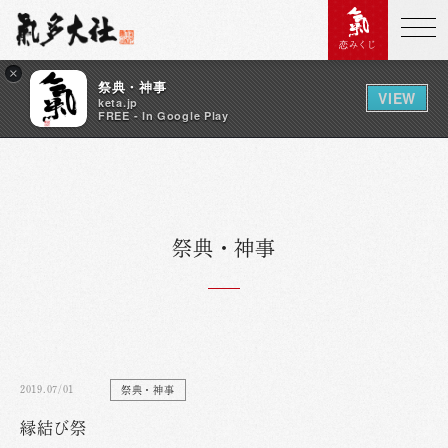
恋みくじ
×
祭典・神事
VIEW
keta.jp
FREE - In Google Play
祭典・神事
2019.07/01
祭典・神事
縁結び祭