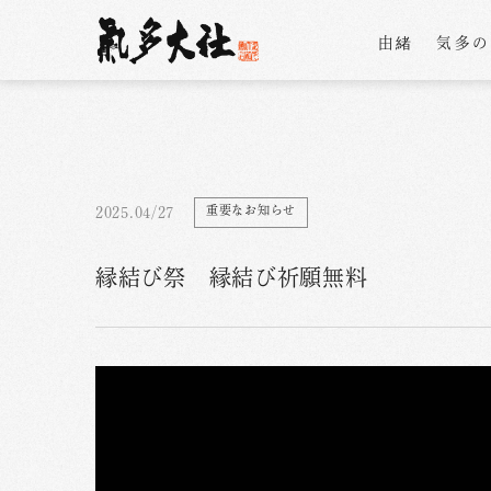
由緒
気多
重要なお知らせ
2025.04/27
縁結び祭 縁結び祈願無料