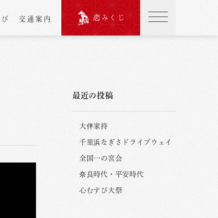
恋みくじ
結び
交通案内
最近の投稿
大伴家持
千里浜なぎさドライブウェイ
全国一の宮会
奈良時代・平安時代
心むすび大祭