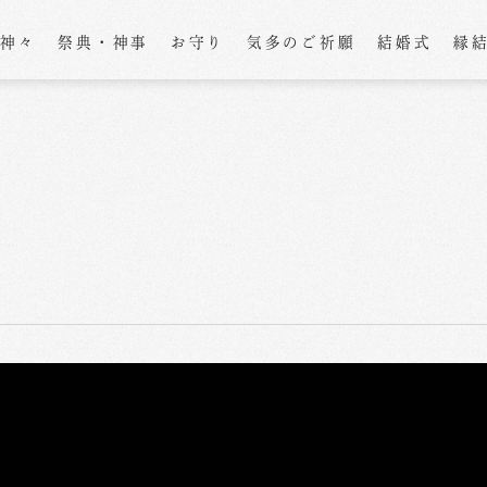
の神々
祭典・神事
お守り
気多のご祈願
結婚式
縁